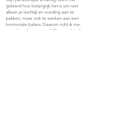
geleerd hoe belangrijk het is om niet
alleen je leefstijl en voeding aan te
pakken, maar ook te werken aan een
hormonale balans. Daarom richt ik me
vooral op dames vanaf 35+, omdat dit
vaak het moment is waarop hormonale
schommelingen beginnen
Of je nu kampt met een hormonale
disbalans, stress of andere vage
gezondheidsklachten, ik help je met
praktische en laagdrempelige
oplossingen die precies aansluiten op
jouw situatie. Geen standaardoplossingen,
maar maatwerk dat echt bij jou past.
KLAAR VOOR DE
VOLGENDE STAP?