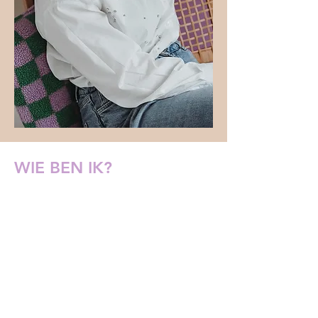
WIE BEN IK?
en waarom zou jij mij vertrouwen
met jouw gezondheid?
Ik ben Manon, open, eerlijk en praktisch.
Geen vage theorieën, maar duidelijke,
haalbare stappen.
Ik ben een enorme doorzetter, en ik ben
er om jou te helpen volhouden, zelfs als