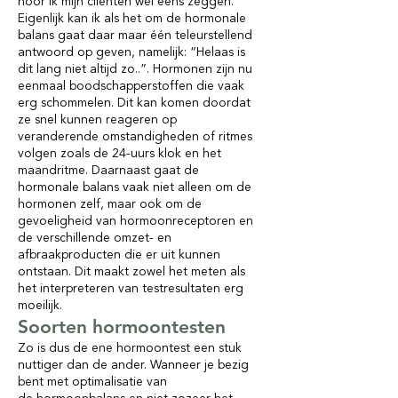
hoor ik mijn cliënten wel eens zeggen.
Eigenlijk kan ik als het om de hormonale
balans gaat daar maar één teleurstellend
antwoord op geven, namelijk: “Helaas is
dit lang niet altijd zo..”. Hormonen zijn nu
eenmaal boodschapperstoffen die vaak
erg schommelen. Dit kan komen doordat
ze snel kunnen reageren op
veranderende omstandigheden of ritmes
volgen zoals de 24-uurs klok en het
maandritme. Daarnaast gaat de
hormonale balans vaak niet alleen om de
hormonen zelf, maar ook om de
gevoeligheid van hormoonreceptoren en
de verschillende omzet- en
afbraakproducten die er uit kunnen
ontstaan. Dit maakt zowel het meten als
het interpreteren van testresultaten erg
moeilijk.
Soorten hormoontesten
Zo is dus de ene hormoontest een stuk
nuttiger dan de ander. Wanneer je bezig
bent met optimalisatie van