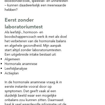
bloedonderzoek, speeksel- en urinetesten
– kunnen daadwerkelijk een meerwaarde
hebben?
Eerst zonder
laboratoriumtest
Als leefstijl-, hormoon- en
boodschappencoach werk ik met als doel
het verbeteren van de hormonale balans
en algehele gezondheid. Mijn aanpak
start altijd zonder laboratoriumtesten.
Een uitgebreide intake bestaat uit:
Algemeen
Hormonale anamnese
Leefstijlanalyse
Actieplan
In de hormonale anamnese vraag ik in
eerste instantie vooral door op
symptomen. Dat geeft vaak al een
duidelijk beeld waar een mogelijke
onbalans zou kunnen zitten. Daarnaast
haal ik veel waardevolle informatie uit de