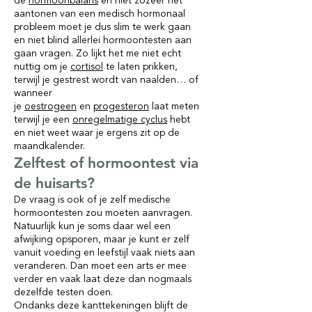
de
hormoonbalans
en niet zozeer het
aantonen van een medisch hormonaal
probleem moet je dus slim te werk gaan
en niet blind allerlei hormoontesten aan
gaan vragen. Zo lijkt het me niet echt
nuttig om je
cortisol
te laten prikken,
terwijl je gestrest wordt van naalden… of
wanneer
je
oestrogeen
en
progesteron
laat meten
terwijl je een
onregelmatige cyclus
hebt
en niet weet waar je ergens zit op de
maandkalender.
Zelftest of hormoontest via
de huisarts?
De vraag is ook of je zelf medische
hormoontesten zou moeten aanvragen.
Natuurlijk kun je soms daar wel een
afwijking opsporen, maar je kunt er zelf
vanuit voeding en leefstijl vaak niets aan
veranderen. Dan moet een arts er mee
verder en vaak laat deze dan nogmaals
dezelfde testen doen.
Ondanks deze kanttekeningen blijft de