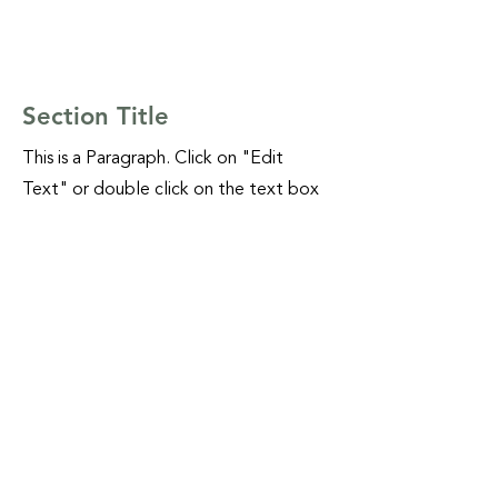
Section Title
This is a Paragraph. Click on "Edit
Text" or double click on the text box
to start editing the content and make
sure to add any relevant details or
information that you want to share
with your visitors.
List Title
This is a Paragraph. Click on "Edit Text" or
double click on the text box to start editing